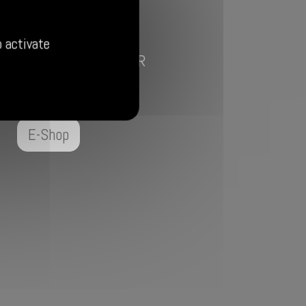
o activate
les créations LE LION NOIR
E-Shop