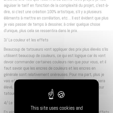
aiguiser le tarif en fonction de la complexité du projet, c’est-à-
dire, si c’est une création 100% artistique, s’il y a plusieurs
éléments à mettre en corrélation, etc… Il est évident que plus
je vais passer de temps à dessiner, à créer quelque chose
d’unique, plus cela se ressentira dans le prix.
3/ La couleur et les effets
Beaucoup de tatoueurs vont appliquer des prix plus élevés s’ils
utilisent beaucoup de couleurs, ce qui est logique car ils vont
devoir commander certaines couleurs rien que pour vous, et il
faut savoir que les encres de couleurs et les encres en
générale sont relativement onéreuses. Pour ma part, plus je
vais effectuer d’effets et de petits détails plus le tarif sera
élevé, cela se justifie car je vais prendre plus de temps pour
tatouer.
4/ Le temps du projet
This site uses cookies and
En général en fonction du format, de la complexité, des effets