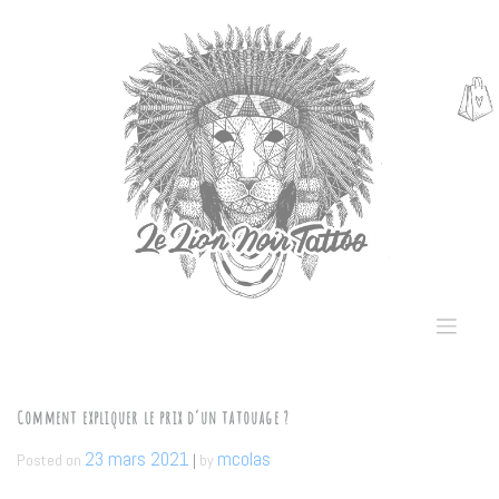
Skip
Cookies management panel
to
content
Comment expliquer le prix d’un tatouage ?
23 mars 2021
mcolas
Posted on
|
by